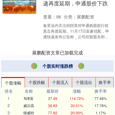
递再度延期，申通股价下跌
查看：
98
分类：
展鹏配资
备受业内关注的阿里对申通购股权行权
悬念再度延期。11月17日富豪优配，申
通快递发布公告称，公司控股股东和实
际控制人陈德军、陈小英及股东上海德
殷投资控股有限公司（....
展鹏配资文章已加载完成
个股实时涨跌榜
个股跌幅
个股流入
个股流出
换手率
个股涨幅
排名
名称
最新价
涨幅
换手率
1
N津富
37.49
114.72%
77.46%
2
威尔高
39.83
20.01%
17.76%
3
锴威特
77.82
20.00%
1.17%