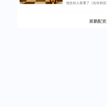
他合伙人签署了《合伙协议》
展鹏配资
上证指数
3940.04
.40
2.13%
39.68
1.