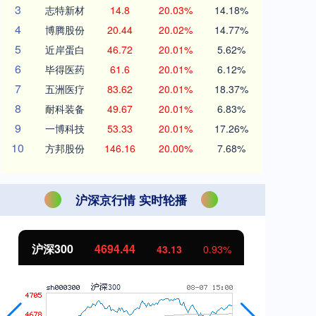
3
志特新材
14.8
20.03%
14.18%
4
博腾股份
20.44
20.02%
14.77%
5
近岸蛋白
46.72
20.01%
5.62%
6
毕得医药
61.6
20.01%
6.12%
7
五洲医疗
83.62
20.01%
18.37%
8
耐科装备
49.67
20.01%
6.83%
9
一博科技
53.33
20.01%
17.26%
10
方邦股份
146.16
20.00%
7.68%
沪深京行情 实时轮播
沪深300
4694.44
北
43.13
0.93%