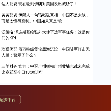
达人配资 现在轮到伊朗对美国发出威胁了！
美美配资 伊朗人一句话戳破真相：中国不是太软，
而是太懂得克制。中国如果真是“软
泛策略 泽连斯基给驻外大使下达军事任务：这是你
们的KPI
玖联优配 俄万吨级货轮黑海沉没，中国陆军打击无
人艇：警示了什么？
三羊财务 官方：中冠广州联vs广州黄埔志诚未完成
比赛延至今日13:00进行
配资平台