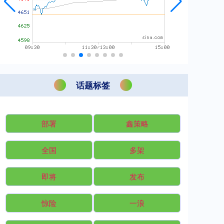
话题标签
部署
鑫策略
全国
多架
即将
发布
惊险
一浪