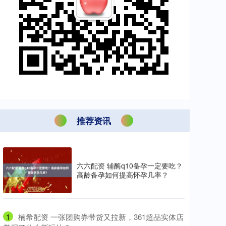
推荐资讯
六六配资 辅酶q10备孕一定要吃？
高龄备孕如何提高怀孕几率？
1
​楠希配资 一张团购券带货又拉新，361超品实体店