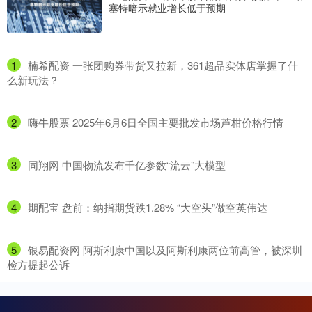
塞特暗示就业增长低于预期
1
​楠希配资 一张团购券带货又拉新，361超品实体店掌握了什
么新玩法？
2
​嗨牛股票 2025年6月6日全国主要批发市场芦柑价格行情
3
​同翔网 中国物流发布千亿参数“流云”大模型
4
​期配宝 盘前：纳指期货跌1.28% “大空头”做空英伟达
5
​银易配资网 阿斯利康中国以及阿斯利康两位前高管，被深圳
检方提起公诉