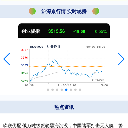
沪深京行情 实时轮播
创业板指
3515.56
-19.58
-0.55%
热点资讯
玖联优配 俄万吨级货轮黑海沉没，中国陆军打击无人艇：警