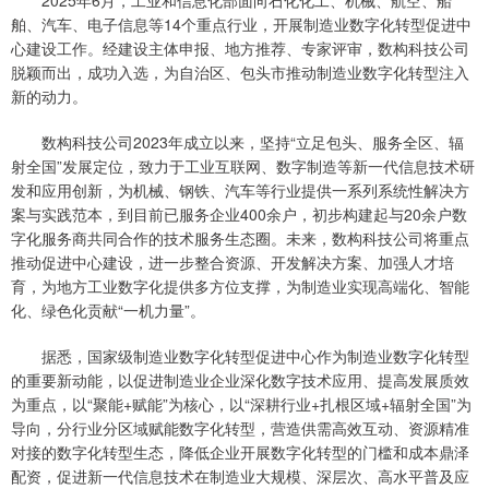
2025年6月，工业和信息化部面向石化化工、机械、航空、船
舶、汽车、电子信息等14个重点行业，开展制造业数字化转型促进中
心建设工作。经建设主体申报、地方推荐、专家评审，数构科技公司
脱颖而出，成功入选，为自治区、包头市推动制造业数字化转型注入
新的动力。
数构科技公司2023年成立以来，坚持“立足包头、服务全区、辐
射全国”发展定位，致力于工业互联网、数字制造等新一代信息技术研
发和应用创新，为机械、钢铁、汽车等行业提供一系列系统性解决方
案与实践范本，到目前已服务企业400余户，初步构建起与20余户数
字化服务商共同合作的技术服务生态圈。未来，数构科技公司将重点
推动促进中心建设，进一步整合资源、开发解决方案、加强人才培
育，为地方工业数字化提供多方位支撑，为制造业实现高端化、智能
化、绿色化贡献“一机力量”。
据悉，国家级制造业数字化转型促进中心作为制造业数字化转型
的重要新动能，以促进制造业企业深化数字技术应用、提高发展质效
为重点，以“聚能+赋能”为核心，以“深耕行业+扎根区域+辐射全国”为
导向，分行业分区域赋能数字化转型，营造供需高效互动、资源精准
对接的数字化转型生态，降低企业开展数字化转型的门槛和成本鼎泽
配资，促进新一代信息技术在制造业大规模、深层次、高水平普及应