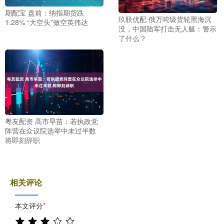
期配宝 盘前：纳指期货跌
玖联优配 俄万吨级货轮黑海沉
1.28% “大空头”做空英伟达
没，中国陆军打击无人艇：警示
了什么？
粤友配资 高市早苗：若执政党
阵营在众议院选举中未过半数
将即刻辞职
相关评论
本文评分
*