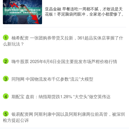
亚晶金融 早餐连吃一周都不腻，才敢说是天
花板！枣泥脑袋闭眼冲，全家老小都爱惨了。
1
​楠希配资 一张团购券带货又拉新，361超品实体店掌握了什
么新玩法？
2
​嗨牛股票 2025年6月6日全国主要批发市场芦柑价格行情
3
​同翔网 中国物流发布千亿参数“流云”大模型
4
​期配宝 盘前：纳指期货跌1.28% “大空头”做空英伟达
5
​银易配资网 阿斯利康中国以及阿斯利康两位前高管，被深圳
检方提起公诉