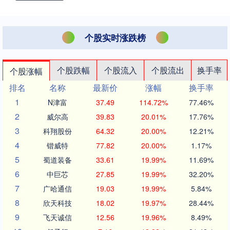
个股实时涨跌榜
个股跌幅
个股流入
个股流出
换手率
个股涨幅
排名
名称
最新价
涨幅
换手率
1
N津富
37.49
114.72%
77.46%
2
威尔高
39.83
20.01%
17.76%
3
科翔股份
64.32
20.00%
12.21%
4
锴威特
77.82
20.00%
1.17%
5
蜀道装备
33.61
19.99%
11.69%
6
中巨芯
27.85
19.99%
32.20%
7
广哈通信
19.03
19.99%
5.84%
8
欣天科技
18.02
19.97%
28.44%
9
飞天诚信
12.56
19.96%
8.49%