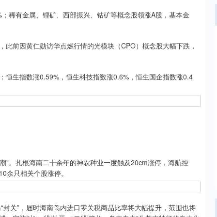
；稀有金属、锂矿、西部振兴、钴矿等概念股领涨A股，基本金
此前因黄仁勋访华点燃行情的光模块（CPO）概念股大幅下跌，
指数涨0.59%，恒生科技指数涨0.6%，恒生国企指数涨0.4
”。扎根海南二十余年的神农种业一度触及20cm涨停，海航控
10余只相关个股涨停。
“封关”，届时海南岛内进口零关税商品比率将大幅提升，范围也将