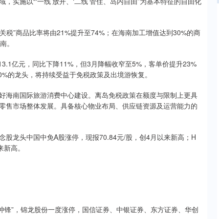
实施以“‘一线’放开、‘二线’管住、岛内自由”为基本特征的自由化
税”商品比率将由21%提升至74%；在海南加工增值达到30%的商
海南。
.1亿元，同比下降11%，但3月降幅收窄至5%，客单价提升23%
80%的龙头，将持续受益于免税政策及出境游恢复。
海南国际旅游消费中心建设。离岛免税政策在额度与限制上更具
零售市场整体发展。具备核心物业布局、供应链资源及运营能力的
头中国中免A股涨停，现报70.84元/股，创4月以来新高；H
以来新高。
冲锋”，锦龙股份一度涨停，国信证券、中银证券、东方证券、华创