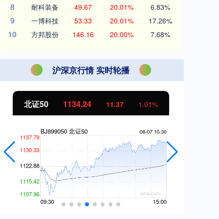
8
耐科装备
49.67
20.01%
6.83%
9
一博科技
53.33
20.01%
17.26%
10
方邦股份
146.16
20.00%
7.68%
沪深京行情 实时轮播
北证50
1134.24
创
11.37
1.01%