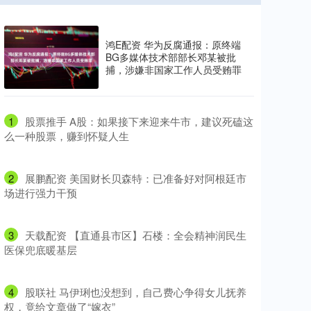
鸿E配资 华为反腐通报：原终端
BG多媒体技术部部长邓某被批
捕，涉嫌非国家工作人员受贿罪
1
​股票推手 A股：如果接下来迎来牛市，建议死磕这
么一种股票，赚到怀疑人生
2
​展鹏配资 美国财长贝森特：已准备好对阿根廷市
场进行强力干预
3
​天载配资 【直通县市区】石楼：全会精神润民生
医保兜底暖基层
4
​股联社 马伊琍也没想到，自己费心争得女儿抚养
权，竟给文章做了“嫁衣”