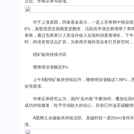
云信、华泰证券等跟涨。
对于上涨原因，同泰基金表示，一是上市券商中报业绩大幅
6%，港股现货交易额更是翻倍，活跃的市场交易增厚了券
券商，通过负商誉计入营业外收入实现利润显著增长，下半
时，跨境资管试点扩容，为券商开展跨境业务打开新空间，
锂矿板块持续冲高
赣锋锂业涨幅近8%
上午A股锂矿板块持续拉升，赣锋锂业涨幅达7.98%，
份等跟涨。
华泰证券研究认为，国内“反内卷”不断加码，叠加近期
成功持续修复，给予市场较大的信心，目前已外溢至碳酸锂
A股稀土永磁板块持续活跃。龙磁科技一度20cm涨停并
涨。