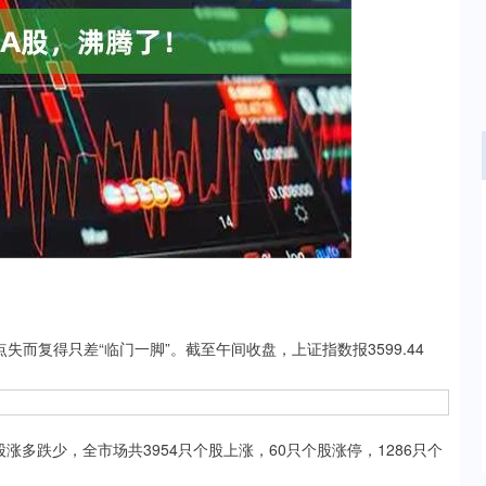
沪深300
4694.44
.42%
43.13
0.93%
而复得只差“临门一脚”。截至午间收盘，上证指数报3599.44
多跌少，全市场共3954只个股上涨，60只个股涨停，1286只个