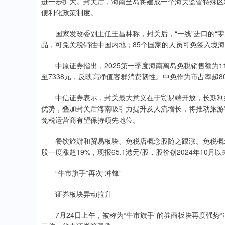
进一步扩大。封关后，海南全岛将建成一个海关监管特殊区域，
便利化政策制度。
国家发改委副主任王昌林称，封关后，“一线”进口的“零关
品，可免关税销往中国内地；85个国家的人员可免签入境
中原证券指出，2025第一季度海南离岛免税销售额为113
至7338元，反映高净值客群消费韧性。中免作为市占率超
中信证券表示，封关最大意义在于贸易端开放，长期利好
优势，叠加封关后海南吸引力提升及人流增长，将推动旅游
免税运营商有望保持领先地位。
餐饮旅游和贸易板块、免税店概念股随之跟涨。免税概念股龙
股一度涨超19%，现报65.1港元/股，股价创2024年10月
“牛市旗手”再次“冲锋”
证券板块异动拉升
7月24日上午，被称为“牛市旗手”的券商板块再度强势“