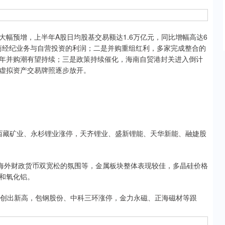
预增，上半年A股日均股基交易额达1.6万亿元，同比增幅高达6
商经纪业务与自营投资的利润；二是并购重组红利，多家完成整合的
年并购潮有望持续；三是政策持续催化，海南自贸港封关进入倒计
虚拟资产交易牌照逐步放开。
西藏矿业、永杉锂业涨停，天齐锂业、盛新锂能、天华新能、融婕股
海外财政货币双宽松的氛围等，金属板块整体表现较佳，多晶硅价格
和氧化铝。
创出新高，包钢股份、中科三环涨停，金力永磁、正海磁材等跟