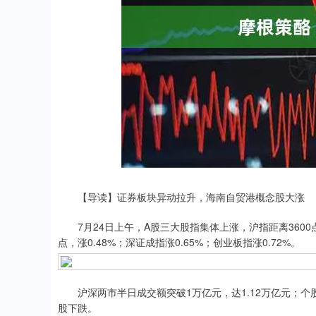
深证成指
14311.01
.68
1.02%
200.89
1
【导读】证券板块异动拉升，海南自贸港概念股大涨
7月24日上午，A股三大股指集体上涨，沪指距离3600点失
点，涨0.48%；深证成指涨0.65%；创业板指涨0.72%。
沪深两市半日成交额突破1万亿元，达1.12万亿元；个股涨
股下跌。