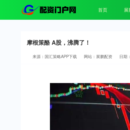
首页
展
摩根策酪 A股，沸腾了！
来源：国汇策略APP下载
网站：展鹏配资
日期：2