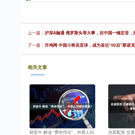
上一篇：
泸深A融通 俄罗斯头等大事，在中国一锤定音，
下一篇：
升鸿网 中国小将吴宜泽，成为首位“00后”斯诺
相关文章
财富牛 解读 “费米悖论”，外星人到
兆富配资 交