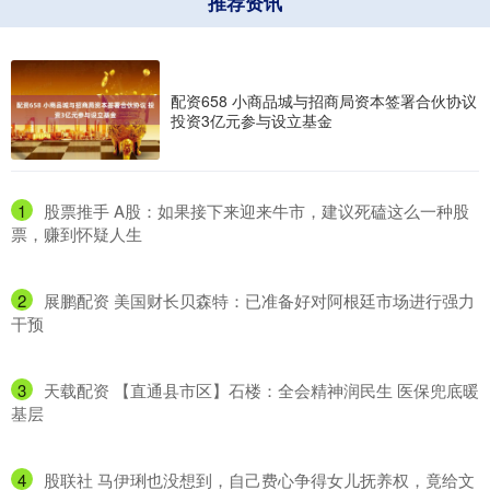
推荐资讯
配资658 小商品城与招商局资本签署合伙协议
投资3亿元参与设立基金
1
​股票推手 A股：如果接下来迎来牛市，建议死磕这么一种股
票，赚到怀疑人生
2
​展鹏配资 美国财长贝森特：已准备好对阿根廷市场进行强力
干预
3
​天载配资 【直通县市区】石楼：全会精神润民生 医保兜底暖
基层
4
​股联社 马伊琍也没想到，自己费心争得女儿抚养权，竟给文