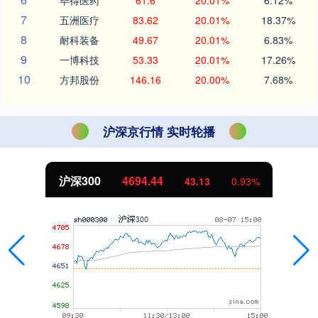
毕得医药
61.6
20.01%
6.12%
7
五洲医疗
83.62
20.01%
18.37%
8
耐科装备
49.67
20.01%
6.83%
9
一博科技
53.33
20.01%
17.26%
10
方邦股份
146.16
20.00%
7.68%
沪深京行情 实时轮播
北证50
1134.24
0.93%
11.37
1