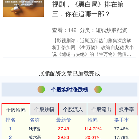
视剧，《黑白局》排在第
三，你在追哪一部？
查看：
142
分类：
短线炒股配资
【影视剧评：近期五部热门剧集深度解
析】倍加网 《生万物》 改编自赵德发小
说《缱绻与决绝》的《生万物》凭借杨
幂、欧豪、倪大红等实力派演员的精彩
演绎，开播即引发观剧....
展鹏配资文章已加载完成
个股实时涨跌榜
个股跌幅
个股流入
个股流出
换手率
个股涨幅
排名
名称
最新价
涨幅
换手率
1
N津富
37.49
114.72%
77.46%
2
威尔高
39.83
20.01%
17.76%