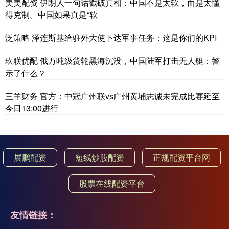
美美配资 伊朗人一句话戳破真相：中国不是太软，而是太懂
得克制。中国如果真是“软
泛策略 泽连斯基给驻外大使下达军事任务：这是你们的KPI
玖联优配 俄万吨级货轮黑海沉没，中国陆军打击无人艇：警
示了什么？
三羊财务 官方：中冠广州联vs广州黄埔志诚未完成比赛延至
今日13:00进行
展鹏配资
短线炒股配资
正规配资平台网
股票在线配资平台
友情链接：