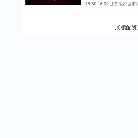
15.80 16.00 江苏凌家塘市场
展鹏配资
上证指数
3940.04
.40
2.13%
39.68
1.