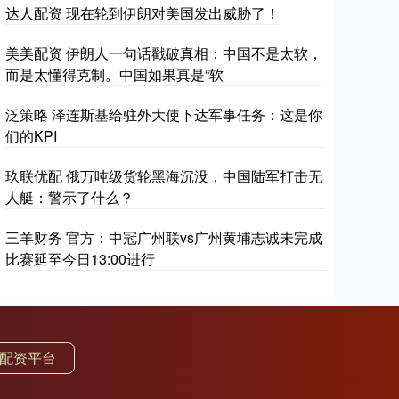
达人配资 现在轮到伊朗对美国发出威胁了！
美美配资 伊朗人一句话戳破真相：中国不是太软，
而是太懂得克制。中国如果真是“软
泛策略 泽连斯基给驻外大使下达军事任务：这是你
们的KPI
玖联优配 俄万吨级货轮黑海沉没，中国陆军打击无
人艇：警示了什么？
三羊财务 官方：中冠广州联vs广州黄埔志诚未完成
比赛延至今日13:00进行
配资平台