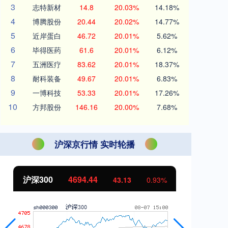
3
志特新材
14.8
20.03%
14.18%
4
博腾股份
20.44
20.02%
14.77%
5
近岸蛋白
46.72
20.01%
5.62%
6
毕得医药
61.6
20.01%
6.12%
7
五洲医疗
83.62
20.01%
18.37%
8
耐科装备
49.67
20.01%
6.83%
9
一博科技
53.33
20.01%
17.26%
10
方邦股份
146.16
20.00%
7.68%
沪深京行情 实时轮播
沪深300
4694.44
北
43.13
0.93%