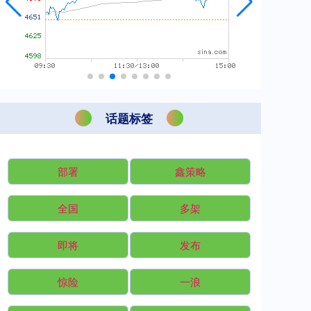
话题标签
部署
鑫策略
全国
多架
即将
发布
惊险
一浪