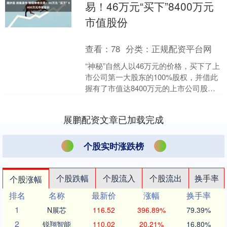
易！46万元“买下”8400万元
市值股份
查看：
78
分类：
正规配资平台网
“神秘”自然人以46万元的价格，买下了上
市公司第一大股东的100%股权，并借此
握有了市值达8400万元的上市公司股
份。 如此神奇的交易，出现在距离退市
仅一步之遥....
展鹏配资文章已加载完成
个股实时涨跌榜
个股跌幅
个股流入
个股流出
换手率
个股涨幅
排名
名称
最新价
涨幅
换手率
1
N展芯
116.52
396.89%
79.39%
2
锐翔智能
110.02
20.21%
16.80%