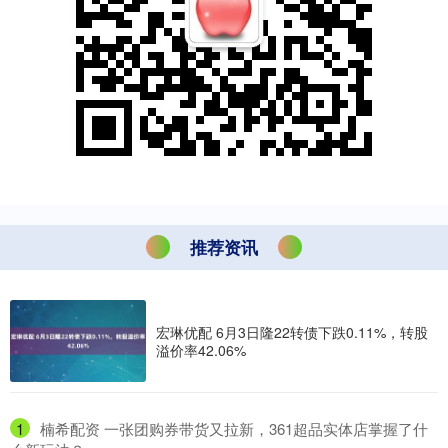
推荐资讯
宏琳优配 6月3日隆22转债下跌0.11%，转股
溢价率42.06%
1
​楠希配资 一张团购券带货又拉新，361超品实体店掌握了什