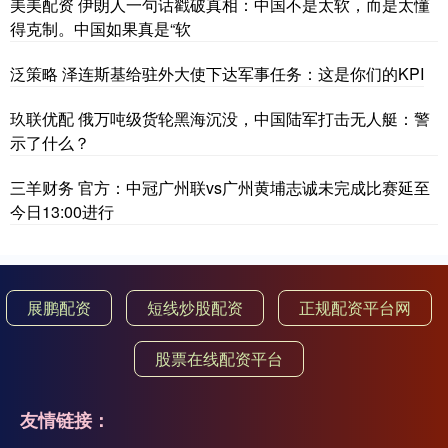
美美配资 伊朗人一句话戳破真相：中国不是太软，而是太懂
得克制。中国如果真是“软
泛策略 泽连斯基给驻外大使下达军事任务：这是你们的KPI
玖联优配 俄万吨级货轮黑海沉没，中国陆军打击无人艇：警
示了什么？
三羊财务 官方：中冠广州联vs广州黄埔志诚未完成比赛延至
今日13:00进行
展鹏配资
短线炒股配资
正规配资平台网
股票在线配资平台
友情链接：