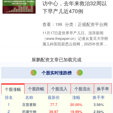
访中心，去年来救治32周以
下早产儿近470例
查看：
199
分类：
正规配资平台网
11月17日是世界早产儿日。澎湃新闻
（www.thepaper.cn）记者从复旦大学附
属儿科医院获悉云燚网，2025年世界早
产儿日前夕，该院随访中心成立，标志
着....
展鹏配资文章已加载完成
个股实时涨跌榜
个股跌幅
个股流入
个股流出
换手率
个股涨幅
排名
名称
最新价
涨幅
换手率
1
百普赛斯
77.7
20.00%
3.56%
2
药康生物
39.97
19.99%
2.94%