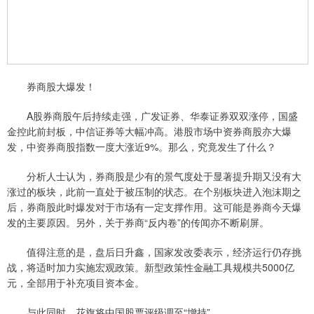
券商股大爆发！
A股券商股午后持续走强，广发证券、华泰证券双双涨停，国盛
金控此前封板，中信证券等大幅冲高。港股市场中资券商股亦大爆
发，中资券商股指数一度大涨近9%。那么，究竟发生了什么？
分析人士认为，券商股是少有的景气度处于显著提升期又没有大
涨过的板块，此前一直处于被压制的状态。在个别板块进入泡沫期之
后，券商股此时爆发对于市场有一定支撑作用。这可能是券商今天爆
发的主要原因。另外，关于券商“反内卷”的传闻亦不断刷屏。
值得注意的是，盘后日升鑫，国家发改委表示，经济运行仍存挑
战，将适时加力实施宏观政策。新型政策性金融工具规模共5000亿
元，全部用于补充项目资本金。
与此同时，花旗将中国股票评级调至“增持”。