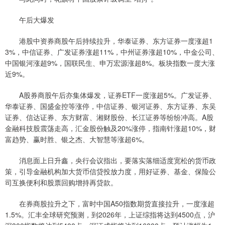
午后大爆发
港股中资券商股午后持续拉升，华泰证券、东方证券一度涨超1
3%，中信证券、广发证券涨超11%，中州证券涨超10%，中金公司、
中国银河涨超9%，国联民生、申万宏源涨超8%。板块指数一度大涨
近9%。
A股券商股午后亦集体爆发，证券ETF一度涨超5%。广发证券、
华泰证券、国盛金控等涨停，中信证券、银河证券、东方证券、东吴
证券、信达证券、东方财富、湘财股份、长江证券等纷纷冲高。A股
金融科技股震荡走高，汇金股份触及20%涨停，指南针涨超10%，财
富趋势、赢时胜、银之杰、大智慧等涨超6%。
消息面上日升鑫，央行会议指出，要落实落细适度宽松的货币政
策，引导金融机构加大货币信贷投放力度，用好证券、基金、保险公
司互换便利和股票回购增持再贷款。
在券商股拉升之下，富时中国A50指数期货直接拉升，一度涨超
1.5%。汇丰全球研究预测，到2026年，上证综指将达到4500点，沪