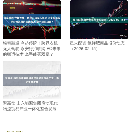
银泰融通 今起停牌！跨界农机
星火配资 氮钾肥商品报价动态
无人驾驶 永安行拟收购IPO未果
（2026-02-15）
的联适技术 牵手能否双赢？
聚赢盘 山东能源集团启动现代
物流贸易产业一体化整合发展