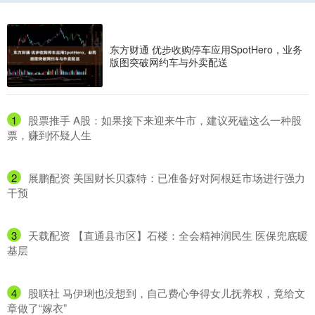
东方财通 优步收购停车应用SpotHero，业务
版图突破网约车与外卖配送
1
​股票推手 A股：如果接下来迎来牛市，建议死磕这么一种股
票，赚到怀疑人生
2
​展鹏配资 美国财长贝森特：已准备好对阿根廷市场进行强力
干预
3
​天载配资 【直通县市区】石楼：全会精神润民生 医保兜底暖
基层
4
​股联社 马伊琍也没想到，自己费心争得女儿抚养权，竟给文
章做了“嫁衣”