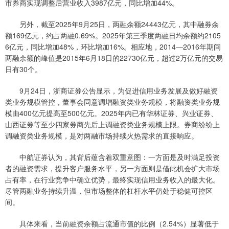
市券商实现调整后营业收入3987亿元，同比增加44%。
另外，截至2025年9月25日，两融余额24443亿元，其中融券余
额169亿元，约占两融0.69%。2025年第三季度两融日均余额约2105
6亿元，同比增加48%，环比增加16%。相应地，2014—2016年期间
两融余额的峰值是2015年6月18日的22730亿元，超过2万亿元的交易
日有30个。
9月24日，浙商证券公告显示，为促进信用业务发展及做好融资
类业务规模管控，董事会同意调增融资类业务规模，将融资类业务规
模由400亿元提高至500亿元。2025年内已有华林证券、兴业证券、
山西证券等至少四家券商先后上调融资类业务规模上限。券商纷纷上
调融资类业务规模，是对两融市场持续火热需求的直接响应。
中航证券认为，其背后蕴含着双重意图：一方面是及时满足投资
者的融资需求，提升客户服务水平，另一方面则是借此机会扩大市场
占有率，在行业竞争中确立优势，最终实现信用业务收入的最大化。
尽管两融业务持续升温，但市场整体的杠杆水平仍处于稳健可控区
间。
具体来看，当前融资余额占流通市值的比例（2.54%）显著低于