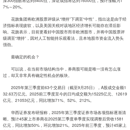
深300指数将达到5400点，深证成指将达到16000点，预计涨幅为1
7%～20%。
花旗集团将欧洲股票评级从“增持”下调至“中性”，指出这是由于经
济指标表现疲软，以及美国关税对该地区经济增长可能存在滞后影
响。花旗表示，目前更看好中国股市而非欧洲股市，并将中国股票评
级调至“增持”，因对人工智能持乐观看法，且本地股市资金流入势头
强劲。
最确定的机会？
可以说，在当前市场结构当中，券商股可能是唯一没有怎么涨
过，却又非常具有确定性机会的板块。
2025年第三季度前63个交易日（截至9月25日），A股成交金额1
32.63万亿元。2025前三季度至今的日均成交额为15225亿元、12619
亿元、21053亿元，同比增加71%、52%、212%。
华西证券发布研报称，2025年第三季度证券市场各项指标逐渐清
晰。预计45家上市券商在2025第三季度单季度实现调整后营收1581
亿元，同比增加50%，环比增加21%。2025年前三季度，预计45家上