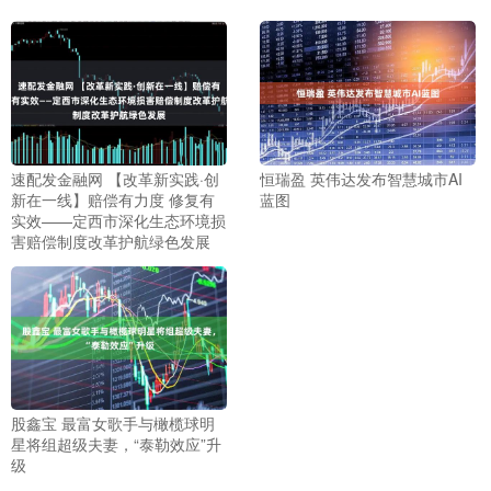
速配发金融网 【改革新实践·创
恒瑞盈 英伟达发布智慧城市AI
新在一线】赔偿有力度 修复有
蓝图
实效——定西市深化生态环境损
害赔偿制度改革护航绿色发展
股鑫宝 最富女歌手与橄榄球明
星将组超级夫妻，“泰勒效应”升
级