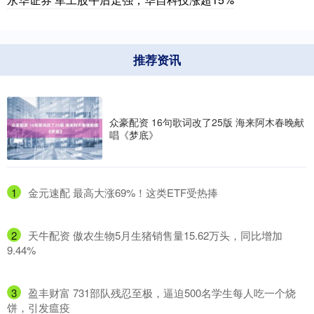
推荐资讯
众豪配资 16句歌词改了25版 海来阿木春晚献
唱《梦底》
1
​金元速配 最高大涨69%！这类ETF受热捧
2
​天牛配资 傲农生物5月生猪销售量15.62万头，同比增加
9.44%
3
​盈丰财富 731部队残忍至极，逼迫500名学生每人吃一个烧
饼，引发瘟疫