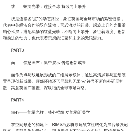
线——螺旋光带：连接全球 持续向上攀升
线是连接各“点”的动态路径，象征英国与全球市场的紧密链接，
代表中英经济合作的双向流动，形式流动的纽带。螺旋上升的光带沿
轴心延展，搭配流畅的红蓝光轨，不断向上攀升，象征着速度、创新
和前进的动力，也代表着思想的汇聚和未来的无限潜力。
PART3
面——信息画布：集中展示 传递创新成果
面作为点与线延展形成的二维展示载体，通过高清屏幕与互动装
置呈现创新成果。顶部环绕环形屏幕和无限“∞”符号不断向外延展扩
散，寓意英国广覆盖、深联结的全球市场网络。
PART4
轴心——能量光柱：核心枢纽 功能融汇美学
在空间形态的构建上，RIMS巧妙将原建筑立柱转化为展台最强记
忆点，底部作为能量核心，形成贯通上下的“轴心光柱”，既统领整体